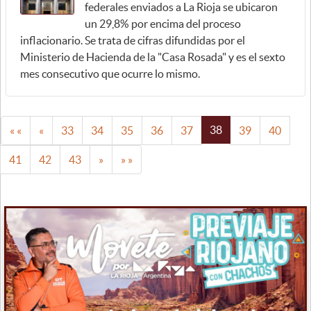
federales enviados a La Rioja se ubicaron
un 29,8% por encima del proceso
inflacionario. Se trata de cifras difundidas por el
Ministerio de Hacienda de la "Casa Rosada" y es el sexto
mes consecutivo que ocurre lo mismo.
38
« «
«
33
34
35
36
37
39
40
41
42
43
»
» »