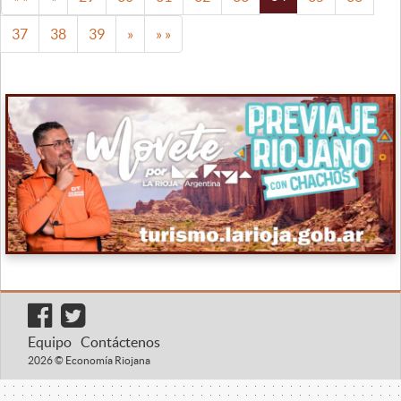
37
38
39
»
» »
Equipo
Contáctenos
2026 © Economía Riojana