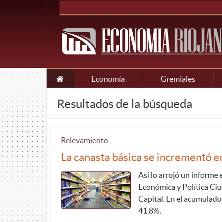
Economía
Gremiales
Resultados de la búsqueda
Relevamiento
La canasta básica se incrementó e
Así lo arrojó un informe 
Económica y Política Ciu
Capital. En el acumulado
41,8%.