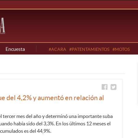
Encuesta
#ACARA
#PATENTAMIENTOS
#MOTOS
fue del 4,2% y aumentó en relación al
del tercer mes del año y determinó una importante suba
uando había sido del 3,3%. En los últimos 12 meses el
acumulados es del 44,9%.