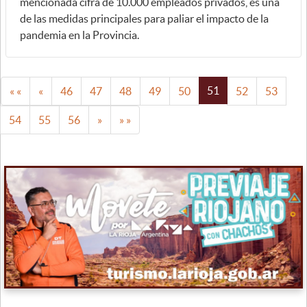
mencionada cifra de 10.000 empleados privados, es una
de las medidas principales para paliar el impacto de la
pandemia en la Provincia.
51
« «
«
46
47
48
49
50
52
53
54
55
56
»
» »