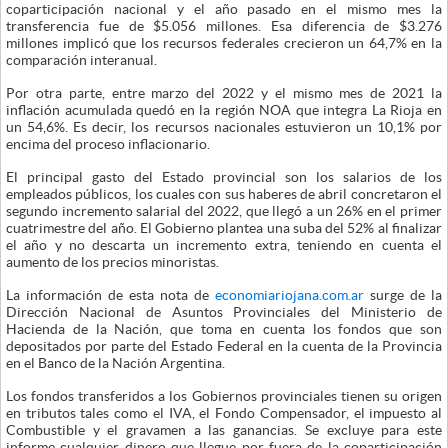
coparticipación nacional y el año pasado en el mismo mes la
transferencia fue de $5.056 millones. Esa diferencia de $3.276
millones implicó que los recursos federales crecieron un 64,7% en la
comparación interanual.
Por otra parte, entre marzo del 2022 y el mismo mes de 2021 la
inflación acumulada quedó en la región NOA que integra La Rioja en
un 54,6%. Es decir, los recursos nacionales estuvieron un 10,1% por
encima del proceso inflacionario.
El principal gasto del Estado provincial son los salarios de los
empleados públicos, los cuales con sus haberes de abril concretaron el
segundo incremento salarial del 2022, que llegó a un 26% en el primer
cuatrimestre del año. El Gobierno plantea una suba del 52% al finalizar
el año y no descarta un incremento extra, teniendo en cuenta el
aumento de los precios minoristas.
La información de esta nota de
economiariojana.com.ar
surge de la
Dirección Nacional de Asuntos Provinciales del Ministerio de
Hacienda de la Nación, que toma en cuenta los fondos que son
depositados por parte del Estado Federal en la cuenta de la Provincia
en el Banco de la Nación Argentina.
Los fondos transferidos a los Gobiernos provinciales tienen su origen
en tributos tales como el IVA, el Fondo Compensador, el impuesto al
Combustible y el gravamen a las ganancias. Se excluye para este
informe cualquier dinero que llegue por fuera de la coparticipación