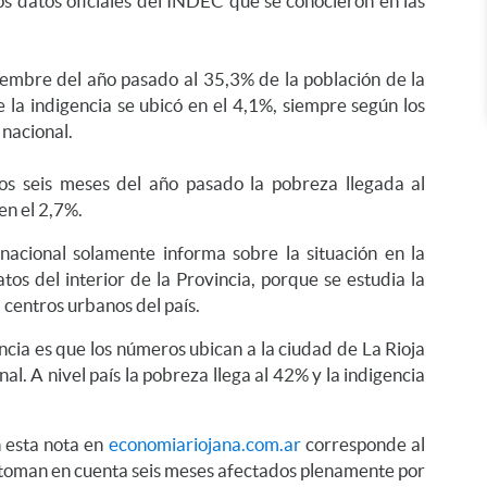
s datos oficiales del INDEC que se conocieron en las
iembre del año pasado al 35,3% de la población de la
 la indigencia se ubicó en el 4,1%, siempre según los
 nacional.
os seis meses del año pasado la pobreza llegada al
en el 2,7%.
acional solamente informa sobre la situación en la
tos del interior de la Provincia, porque se estudia la
5 centros urbanos del país.
incia es que los números ubican a la ciudad de La Rioja
al. A nivel país la pobreza llega al 42% y la indigencia
 esta nota en
economiariojana.com.ar
corresponde al
 toman en cuenta seis meses afectados plenamente por