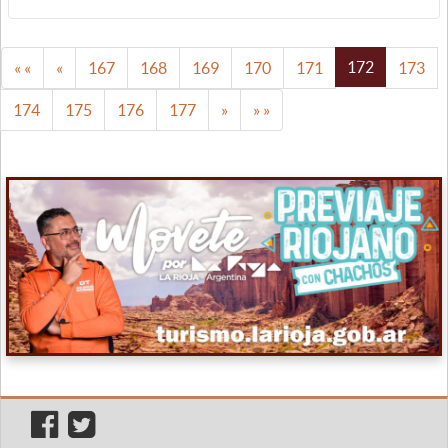
172
« «
«
167
168
169
170
171
173
174
175
176
177
»
» »