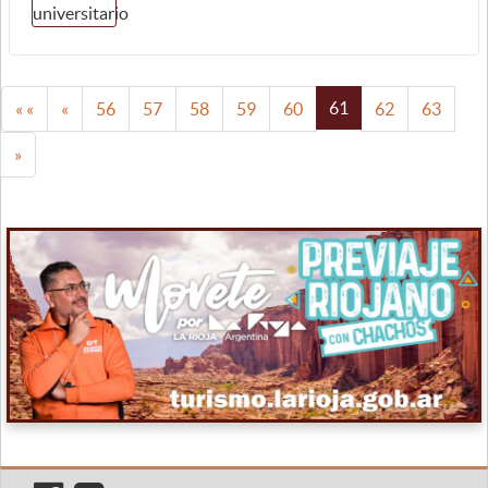
61
« «
«
56
57
58
59
60
62
63
»