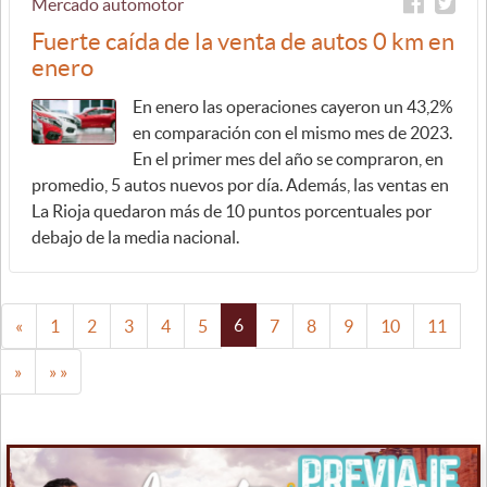
Mercado automotor
Fuerte caída de la venta de autos 0 km en
enero
En enero las operaciones cayeron un 43,2%
en comparación con el mismo mes de 2023.
En el primer mes del año se compraron, en
promedio, 5 autos nuevos por día. Además, las ventas en
La Rioja quedaron más de 10 puntos porcentuales por
debajo de la media nacional.
6
«
1
2
3
4
5
7
8
9
10
11
»
» »