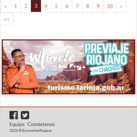
3
«
1
2
4
5
6
7
8
9
10
»
» »
Equipo
Contáctenos
2026 © Economía Riojana