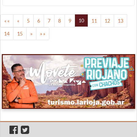
10
« «
«
5
6
7
8
9
11
12
13
14
15
»
» »