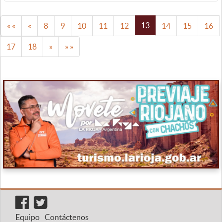
13
« «
«
8
9
10
11
12
14
15
16
17
18
»
» »
Equipo
Contáctenos