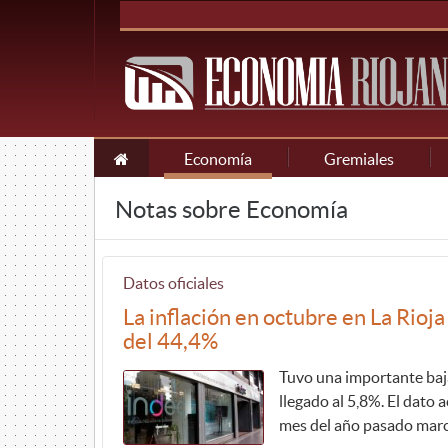
Economía
Gremiales
Notas sobre Economía
Datos oficiales
La inflación en octubre en La Rioj
del 44,4%
Tuvo una importante baj
llegado al 5,8%. El dato
mes del año pasado marc