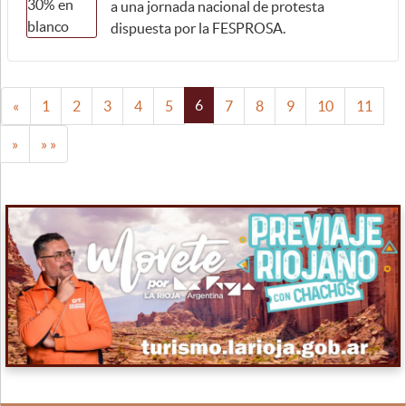
a una jornada nacional de protesta
dispuesta por la FESPROSA.
6
«
1
2
3
4
5
7
8
9
10
11
»
» »