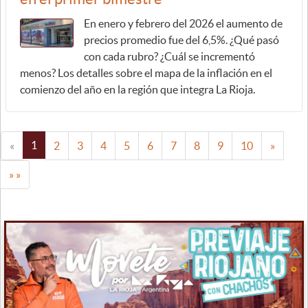
En enero y febrero del 2026 el aumento de
precios promedio fue del 6,5%. ¿Qué pasó
con cada rubro? ¿Cuál se incrementó
menos? Los detalles sobre el mapa de la inflación en el
comienzo del año en la región que integra La Rioja.
1
«
2
3
4
5
6
7
8
9
10
»
» »