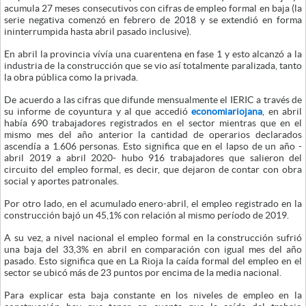
acumula 27 meses consecutivos con cifras de empleo formal en baja (la
serie negativa comenzó en febrero de 2018 y se extendió en forma
ininterrumpida hasta abril pasado inclusive).
En abril la provincia vívía una cuarentena en fase 1 y esto alcanzó a la
industria de la construcción que se vio así totalmente paralizada, tanto
la obra pública como la privada.
De acuerdo a las cifras que difunde mensualmente el IERIC a través de
su informe de coyuntura y al que accedió
economiariojana
, en abril
había 690 trabajadores registrados en el sector mientras que en el
mismo mes del año anterior la cantidad de operarios declarados
ascendía a 1.606 personas. Esto significa que en el lapso de un año -
abril 2019 a abril 2020- hubo 916 trabajadores que salieron del
circuito del empleo formal, es decir, que dejaron de contar con obra
social y aportes patronales.
Por otro lado, en el acumulado enero-abril, el empleo registrado en la
construcción bajó un 45,1% con relación al mismo período de 2019.
A su vez, a nivel nacional el empleo formal en la construcción sufrió
una baja del 33,3% en abril en comparación con igual mes del año
pasado. Esto significa que en La Rioja la caída formal del empleo en el
sector se ubicó más de 23 puntos por encima de la media nacional.
Para explicar esta baja constante en los niveles de empleo en la