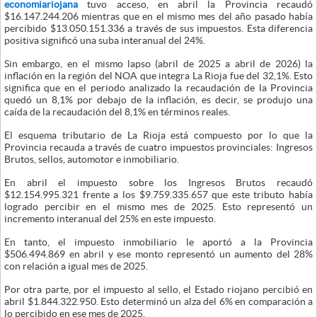
economiariojana
tuvo acceso, en abril la Provincia recaudó
$16.147.244.206 mientras que en el mismo mes del año pasado había
percibido $13.050.151.336 a través de sus impuestos. Esta diferencia
positiva significó una suba interanual del 24%.
Sin embargo, en el mismo lapso (abril de 2025 a abril de 2026) la
inflación en la región del NOA que integra La Rioja fue del 32,1%. Esto
significa que en el periodo analizado la recaudación de la Provincia
quedó un 8,1% por debajo de la inflación, es decir, se produjo una
caída de la recaudación del 8,1% en términos reales.
El esquema tributario de La Rioja está compuesto por lo que la
Provincia recauda a través de cuatro impuestos provinciales: Ingresos
Brutos, sellos, automotor e inmobiliario.
En abril el impuesto sobre los Ingresos Brutos recaudó
$12.154.995.321 frente a los $9.759.335.657 que este tributo había
logrado percibir en el mismo mes de 2025. Esto representó un
incremento interanual del 25% en este impuesto.
En tanto, el impuesto inmobiliario le aportó a la Provincia
$506.494.869 en abril y ese monto representó un aumento del 28%
con relación a igual mes de 2025.
Por otra parte, por el impuesto al sello, el Estado riojano percibió en
abril $1.844.322.950. Esto determinó un alza del 6% en comparación a
lo percibido en ese mes de 2025.