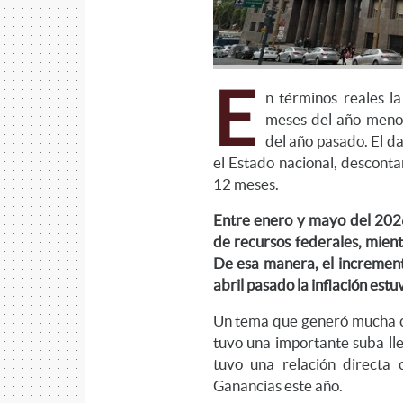
E
n términos reales la
meses del año menos
del año pasado. El d
el Estado nacional, desconta
12 meses.
Entre enero y mayo del 2026
de recursos federales, mien
De esa manera, el increment
abril pasado la inflación est
Un tema que generó mucha co
tuvo una importante suba lle
tuvo una relación directa 
Ganancias este año.