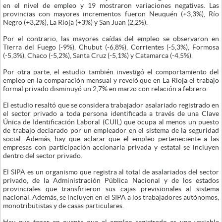
en el nivel de empleo y 19 mostraron variaciones negativas. Las
provincias con mayores incrementos fueron Neuquén (+3,3%), Río
Negro (+3,2%), La Rioja (+3%) y San Juan (2,2%).
Por el contrario, las mayores caídas del empleo se observaron en
Tierra del Fuego (-9%), Chubut (-6,8%), Corrientes (-5,3%), Formosa
(-5,3%), Chaco (-5,2%), Santa Cruz (-5,1%) y Catamarca (-4,5%).
Por otra parte, el estudio también investigó el comportamiento del
empleo en la comparación mensual y reveló que en La Rioja el trabajo
formal privado disminuyó un 2,7% en marzo con relación a febrero.
El estudio resaltó que se considera trabajador asalariado registrado en
el sector privado a toda persona identificada a través de una Clave
Única de Identificación Laboral (CUIL) que ocupa al menos un puesto
de trabajo declarado por un empleador en el sistema de la seguridad
social. Además, hay que aclarar que el empleo perteneciente a las
empresas con participación accionaria privada y estatal se incluyen
dentro del sector privado.
El SIPA es un organismo que registra al total de asalariados del sector
privado, de la Administración Pública Nacional y de los estados
provinciales que transfirieron sus cajas previsionales al sistema
nacional. Además, se incluyen en el SIPA a los trabajadores autónomos,
monotributistas y de casas particulares.