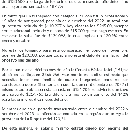
de $130.500 a lo largo de los primeros diez meses del año determinó
una mejora porcentual del 187,7%.
En tanto que un trabajador con categoría 21, con título profesional y
15 años de antigüedad, percibía en diciembre del 2022 un total con
quincenita incluida de $110.907 y hoy alcanza los $245.00, siempre
con el adicional incluido y el bono de $15.000 que se pagó ese mes. En
ese caso la suba fue de $134.093, lo cual implica un 120,9% entre
enero y octubre.
No estamos tomando para esta comparación el bono de noviembre,
que fue de $20.000, porque todavía no está el dato de la inflación del
onceavo mes del año.
Por su parte en el décimo mes del año la Canasta Básica Total (CBT) se
ubicó en La Rioja en $365.966. Este monto es la cifra estimada que
necesita tener una familia de cuatro integrantes para no ser
considerada pobre. Si se toma en cuenta que en diciembre de 2022 el
mismo estudio ubicaba esta canasta en $151.206, se advierte que tuvo
una suba de $214.760 Esa diferencia implicó un aumento del 142%
para los primeros diez meses del año.
Mientras que en el periodo transcurrido entre diciembre del 2022 y
octubre del 2023 la inflación acumulada en la región que integra la
provincia de La Rioja fue del 123,2%.
De esta manera, el salario mínimo estatal quedó por encima del