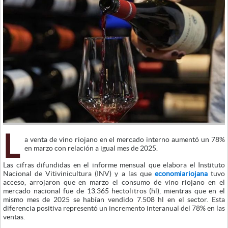
L
a venta de vino riojano en el mercado interno aumentó un 78%
en marzo con relación a igual mes de 2025.
Las cifras difundidas en el informe mensual que elabora el Instituto
Nacional de Vitivinicultura (INV) y a las que
economiariojana
tuvo
acceso, arrojaron que en marzo el consumo de vino riojano en el
mercado nacional fue de 13.365 hectolitros (hl), mientras que en el
mismo mes de 2025 se habían vendido 7.508 hl en el sector. Esta
diferencia positiva representó un incremento interanual del 78% en las
ventas.