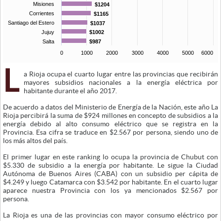
Misiones
$1204
$1204
Corrientes
$1165
$1165
Santiago del Estero
$1037
$1037
Jujuy
$1002
$1002
Salta
$987
$987
0
1000
2000
3000
4000
5000
6000
L
a Rioja ocupa el cuarto lugar entre las provincias que recibirán
mayores subsidios nacionales a la energía eléctrica por
habitante durante el año 2017.
De acuerdo a datos del Ministerio de Energía de la Nación, este año La
Rioja percibirá la suma de $924 millones en concepto de subsidios a la
energía debido al alto consumo eléctrico que se registra en la
Provincia. Esa cifra se traduce en $2.567 por persona, siendo uno de
los más altos del país.
El primer lugar en este ranking lo ocupa la provincia de Chubut con
$5.330 de subsidio a la energía por habitante. Le sigue la Ciudad
Autónoma de Buenos Aires (CABA) con un subsidio per cápita de
$4.249 y luego Catamarca con $3.542 por habitante. En el cuarto lugar
aparece nuestra Provincia con los ya mencionados $2.567 por
persona.
La Rioja es una de las provincias con mayor consumo eléctrico por