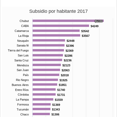
Subsidio por habitante 2017
Chubut
$5330
$5330
CABA
$4249
$4249
Catamarca
$3542
$3542
La RIoja
$3567
$3567
Neuquén
$2448
$2448
Sanata fé
$2396
$2396
Tierra del Fuego
$2369
$2369
San Luis
$2286
$2286
Santa Cruz
$2236
$2236
Mendoza
$2123
$2123
San Juan
$2063
$2063
País
$2018
$2018
Rio Negro
$1925
$1925
Buenos Aires
$1851
$1851
Entre Ríos
$1740
$1740
Córdoba
$1731
$1731
La Pampa
$1559
$1559
Formosa
$1369
$1369
Tucumán
$1343
$1343
Chaco
$1306
$1306