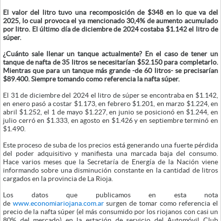
El valor del litro tuvo una recomposición de $348 en lo que va del
2025, lo cual provoca el ya mencionado 30,4% de aumento acumulado
por litro. El último día de diciembre de 2024 costaba $1.142 el litro de
súper.
¿Cuánto sale llenar un tanque actualmente? En el caso de tener un
tanque de nafta de 35 litros se necesitarían $52.150 para completarlo.
Mientras que para un tanque más grande -de 60 litros- se precisarían
$89.400. Siempre tomando como referencia la nafta súper.
El 31 de diciembre del 2024 el litro de súper se encontraba en $1.142,
en enero pasó a costar $1.173, en febrero $1.201, en marzo $1.224, en
abril $1.252, el 1 de mayo $1.227, en junio se posicionó en $1.244, en
julio cerró en $1.333, en agosto en $1.426 y en septiembre terminó en
$1.490.
Este proceso de suba de los precios está generando una fuerte pérdida
del poder adquisitivo y manifiesta una marcada baja del consumo.
Hace varios meses que la Secretaría de Energía de la Nación viene
informando sobre una disminución constante en la cantidad de litros
cargados en la provincia de La Rioja.
Los datos que publicamos en esta nota
de
www.economiariojana.com.ar
surgen de tomar como referencia el
precio de la nafta súper (el más consumido por los riojanos con casi un
80% del mercado) en la estación de servicio del Automóvil Club