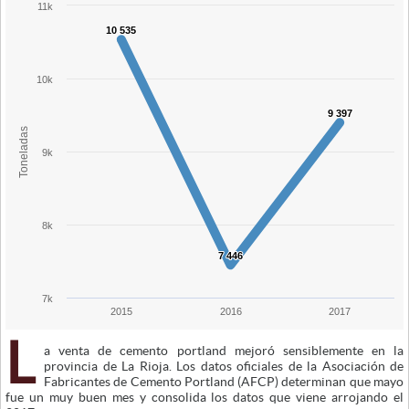
11k
10 535
10 535
10k
9 397
9 397
Toneladas
9k
8k
7 446
7 446
7k
2015
2016
2017
L
a venta de cemento portland mejoró sensiblemente en la
provincia de La Rioja. Los datos oficiales de la Asociación de
Fabricantes de Cemento Portland (AFCP) determinan que mayo
fue un muy buen mes y consolida los datos que viene arrojando el