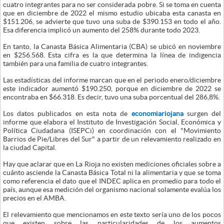
cuatro integrantes para no ser considerada pobre. Si se toma en cuenta
que en diciembre de 2022 el mismo estudio ubicaba esta canasta en
$151.206, se advierte que tuvo una suba de $390.153 en todo el año.
Esa diferencia implicó un aumento del 258% durante todo 2023.
En tanto, la Canasta Básica Alimentaria (CBA) se ubicó en noviembre
en $256.568. Esta cifra es la que determina la línea de indigencia
también para una familia de cuatro integrantes.
Las estadísticas del informe marcan que en el periodo enero/diciembre
este indicador aumentó $190.250, porque en diciembre de 2022 se
encontraba en $66.318. Es decir, tuvo una suba porcentual del 286,8%.
Los datos publicados en esta nota de
economiariojana
surgen del
informe que elabora el Instituto de Investigación Social, Económica y
Política Ciudadana (ISEPCi) en coordinación con el "Movimiento
Barrios de Pie/Libres del Sur" a partir de un relevamiento realizado en
la ciudad Capital.
Hay que aclarar que en La Rioja no existen mediciones oficiales sobre a
cuánto asciende la Canasta Básica Total ni la alimentaria y que se toma
como referencia el dato que el INDEC aplica en promedio para todo el
país, aunque esa medición del organismo nacional solamente evalúa los
precios en el AMBA.
El relevamiento que mencionamos en este texto sería uno de los pocos
que existen sobre las particularidades de los aumentos