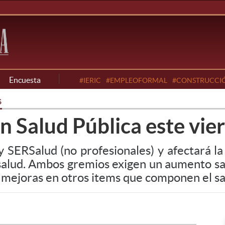
Encuesta
#IERIC
#EMPLEOFORMAL
#CONSTRUCCI
s
n Salud Pública este vie
ERSalud (no profesionales) y afectará la 
 salud. Ambos gremios exigen un aumento sal
mejoras en otros items que componen el sal