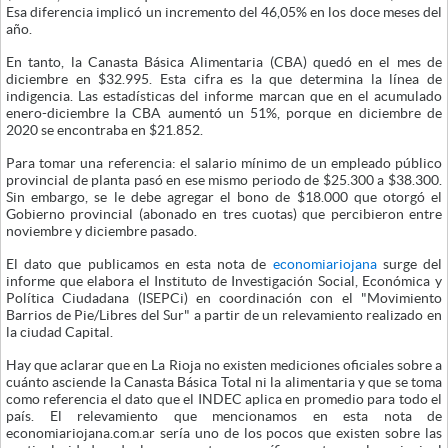
Esa diferencia implicó un incremento del 46,05% en los doce meses del
año.
En tanto, la Canasta Básica Alimentaria (CBA) quedó en el mes de
diciembre en $32.995. Esta cifra es la que determina la línea de
indigencia. Las estadísticas del informe marcan que en el acumulado
enero-diciembre la CBA aumentó un 51%, porque en diciembre de
2020 se encontraba en $21.852.
Para tomar una referencia: el salario mínimo de un empleado público
provincial de planta pasó en ese mismo periodo de $25.300 a $38.300.
Sin embargo, se le debe agregar el bono de $18.000 que otorgó el
Gobierno provincial (abonado en tres cuotas) que percibieron entre
noviembre y diciembre pasado.
El dato que publicamos en esta nota de
economiariojana
surge del
informe que elabora el Instituto de Investigación Social, Económica y
Política Ciudadana (ISEPCi) en coordinación con el "Movimiento
Barrios de Pie/Libres del Sur" a partir de un relevamiento realizado en
la ciudad Capital.
Hay que aclarar que en La Rioja no existen mediciones oficiales sobre a
cuánto asciende la Canasta Básica Total ni la alimentaria y que se toma
como referencia el dato que el INDEC aplica en promedio para todo el
país. El relevamiento que mencionamos en esta nota de
economiariojana.com.ar sería uno de los pocos que existen sobre las