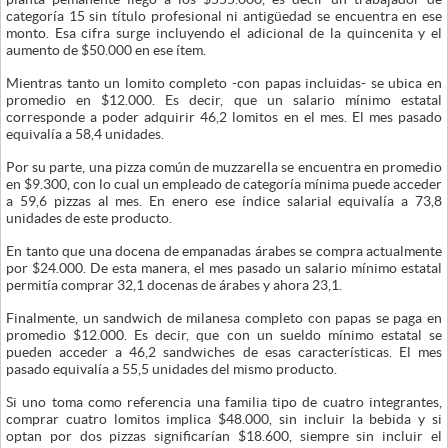
categoría 15 sin título profesional ni antigüedad se encuentra en ese
monto. Esa cifra surge incluyendo el adicional de la quincenita y el
aumento de $50.000 en ese ítem.
Mientras tanto un lomito completo -con papas incluidas- se ubica en
promedio en $12.000. Es decir, que un salario mínimo estatal
corresponde a poder adquirir 46,2 lomitos en el mes. El mes pasado
equivalía a 58,4 unidades.
Por su parte, una pizza común de muzzarella se encuentra en promedio
en $9.300, con lo cual un empleado de categoría mínima puede acceder
a 59,6 pizzas al mes. En enero ese índice salarial equivalía a 73,8
unidades de este producto.
En tanto que una docena de empanadas árabes se compra actualmente
por $24.000. De esta manera, el mes pasado un salario mínimo estatal
permitía comprar 32,1 docenas de árabes y ahora 23,1.
Finalmente, un sandwich de milanesa completo con papas se paga en
promedio $12.000. Es decir, que con un sueldo mínimo estatal se
pueden acceder a 46,2 sandwiches de esas características. El mes
pasado equivalía a 55,5 unidades del mismo producto.
Si uno toma como referencia una familia tipo de cuatro integrantes,
comprar cuatro lomitos implica $48.000, sin incluir la bebida y si
optan por dos pizzas significarían $18.600, siempre sin incluir el