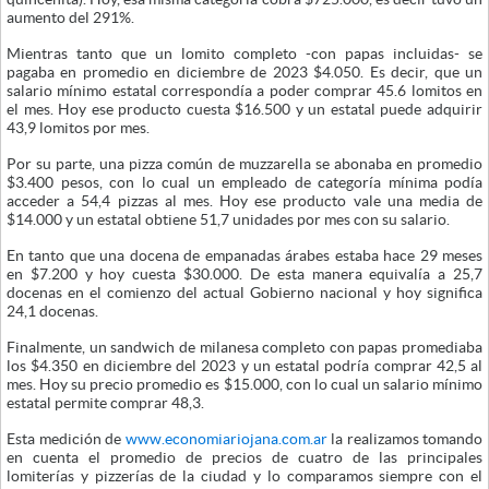
aumento del 291%.
Mientras tanto que un lomito completo -con papas incluidas- se
pagaba en promedio en diciembre de 2023 $4.050. Es decir, que un
salario mínimo estatal correspondía a poder comprar 45.6 lomitos en
el mes. Hoy ese producto cuesta $16.500 y un estatal puede adquirir
43,9 lomitos por mes.
Por su parte, una pizza común de muzzarella se abonaba en promedio
$3.400 pesos, con lo cual un empleado de categoría mínima podía
acceder a 54,4 pizzas al mes. Hoy ese producto vale una media de
$14.000 y un estatal obtiene 51,7 unidades por mes con su salario.
En tanto que una docena de empanadas árabes estaba hace 29 meses
en $7.200 y hoy cuesta $30.000. De esta manera equivalía a 25,7
docenas en el comienzo del actual Gobierno nacional y hoy significa
24,1 docenas.
Finalmente, un sandwich de milanesa completo con papas promediaba
los $4.350 en diciembre del 2023 y un estatal podría comprar 42,5 al
mes. Hoy su precio promedio es $15.000, con lo cual un salario mínimo
estatal permite comprar 48,3.
Esta medición de
www.economiariojana.com.ar
la realizamos tomando
en cuenta el promedio de precios de cuatro de las principales
lomiterías y pizzerías de la ciudad y lo comparamos siempre con el