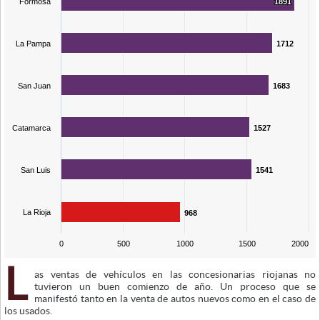
Formosa
1891
1891
La Pampa
1712
1712
San Juan
1683
1683
Catamarca
1527
1527
San Luis
1541
1541
La Rioja
968
968
0
500
1000
1500
2000
L
as ventas de vehículos en las concesionarias riojanas no
tuvieron un buen comienzo de año. Un proceso que se
manifestó tanto en la venta de autos nuevos como en el caso de
los usados.